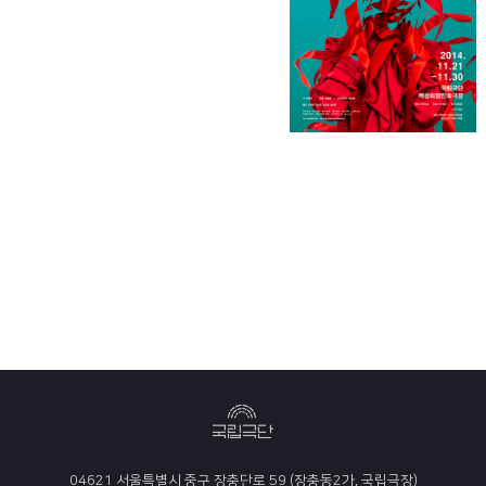
04621 서울특별시 중구 장충단로 59 (장충동2가, 국립극장)