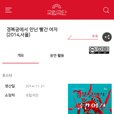
경복궁에서 만난 빨간 여자
(2014,서울)
개요
공연·활동
포스터
생산일
2014-11-21
소장처
국립극단