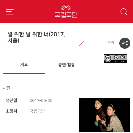
널 위한 날 위한 너(2017,
서울)
개요
공연·활동
사진
생산일
2017-06-30
소장처
국립극단