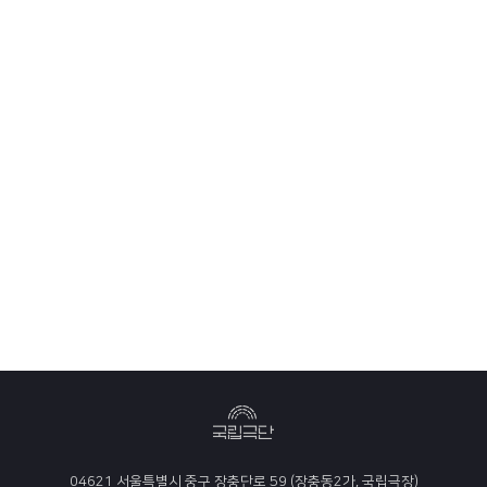
04621 서울특별시 중구 장충단로 59 (장충동2가, 국립극장)