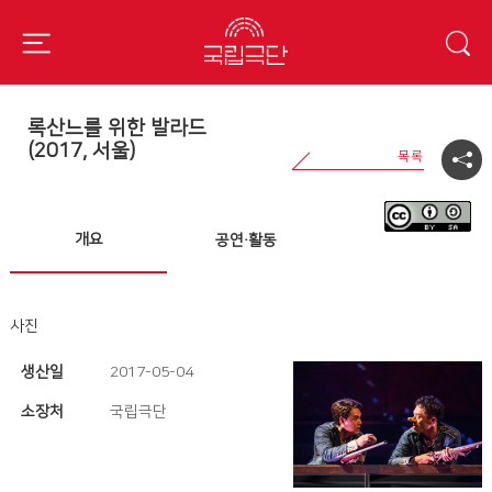
록산느를 위한 발라드
(2017, 서울)
개요
공연·활동
사진
생산일
2017-05-04
소장처
국립극단