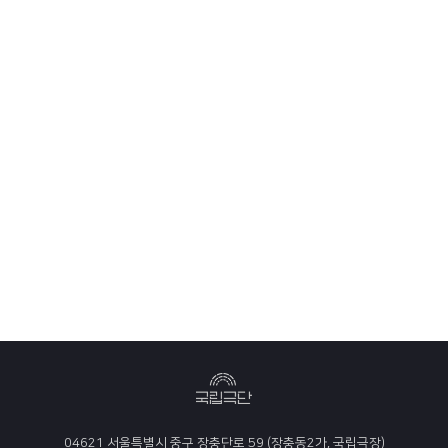
04621 서울특별시 중구 장충단로 59 (장충동2가, 국립극장)