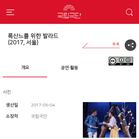
록산느를 위한 발라드
(2017, 서울)
개요
공연·활동
사진
생산일
2017-05-04
소장처
국립극단