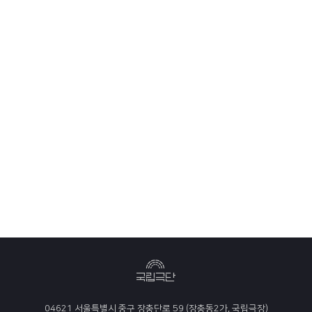
04621 서울특별시 중구 장충단로 59 (장충동2가, 국립극장)