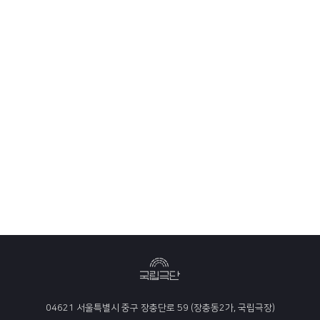
04621 서울특별시 중구 장충단로 59 (장충동2가, 국립극장)