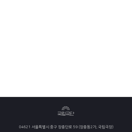
04621 서울특별시 중구 장충단로 59 (장충동2가, 국립극장)