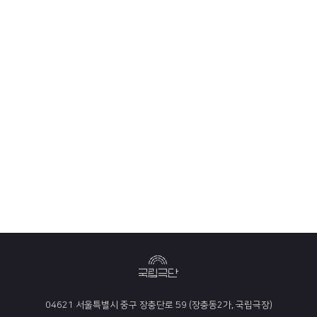
04621 서울특별시 중구 장충단로 59 (장충동2가, 국립극장)