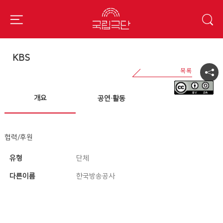
KBS
개요
공연·활동
협력/후원
유형
단체
다른이름
한국방송공사