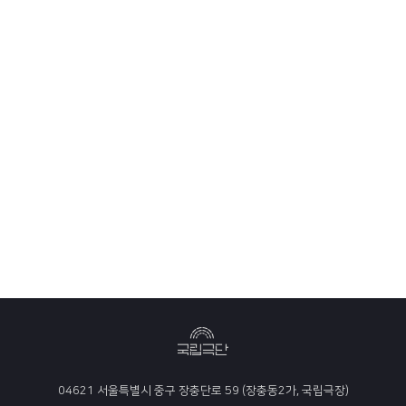
04621 서울특별시 중구 장충단로 59 (장충동2가, 국립극장)