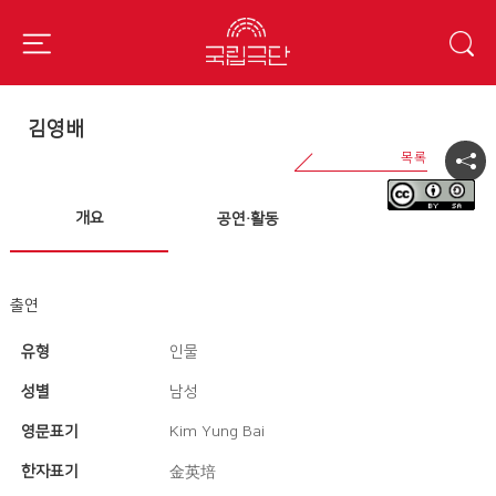
김영배
개요
공연·활동
출연
유형
인물
성별
남성
영문표기
Kim Yung Bai
한자표기
金英培