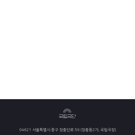
04621 서울특별시 중구 장충단로 59 (장충동2가, 국립극장)