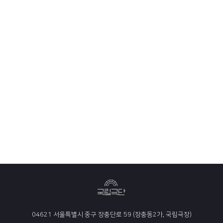
04621 서울특별시 중구 장충단로 59 (장충동2가, 국립극장)