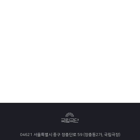
04621 서울특별시 중구 장충단로 59 (장충동2가, 국립극장)