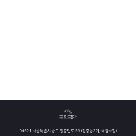
04621 서울특별시 중구 장충단로 59 (장충동2가, 국립극장)