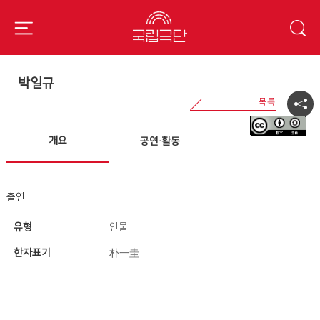
박일규
개요
공연·활동
출연
유형
인물
한자표기
朴一圭