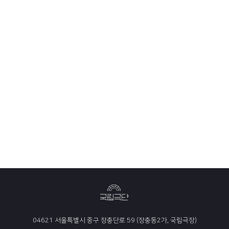
04621 서울특별시 중구 장충단로 59 (장충동2가, 국립극장)