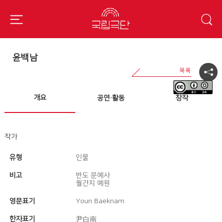
윤백남
개요
공연·활동
창작
작가
유형
인물
비고
반도 문예사
월간지 예원
영문표기
Youn Baeknam
한자표기
尹白南