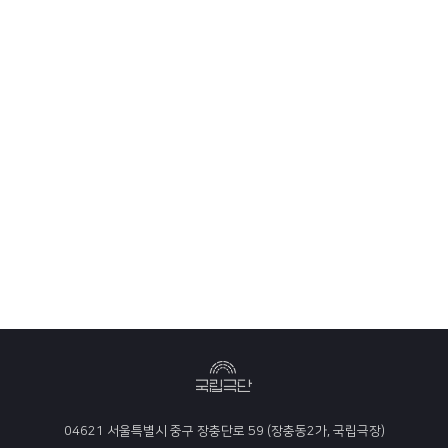
04621 서울특별시 중구 장충단로 59 (장충동2가, 국립극장)