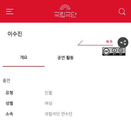
이수진
개요
공연·활동
출연
유형
인물
성별
여성
소속
국립극단 연수단