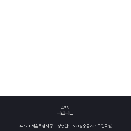
04621 서울특별시 중구 장충단로 59 (장충동2가, 국립극장)