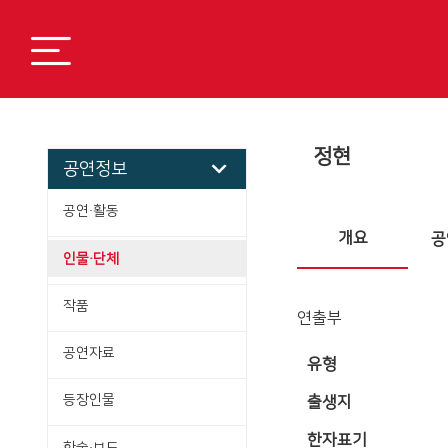
정현
공연정보
공연·활동
개요
공
인물·단체
작품
연출부
공연자료
유형
등장인물
출생지
한자표기