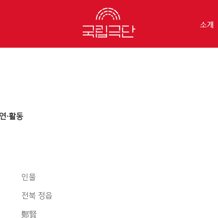
소개
연·활동
인물
전북 정읍
鄭賢