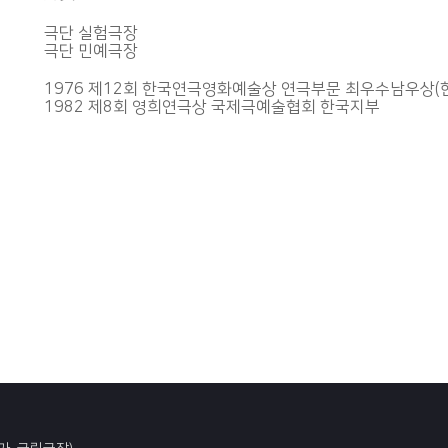
극단 실험극장
극단 민예극장
1976 제12회 한국연극영화예술상 연극부문 최우수남우상(
1982 제8회 영희연극상 국제극예술협회 한국지부