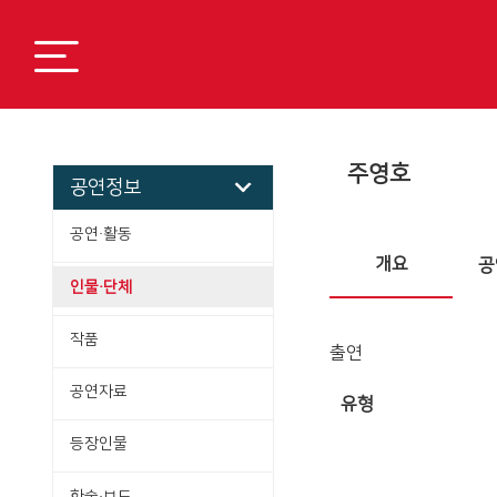
주영호
공연정보
공연·활동
개요
공
인물·단체
작품
출연
공연자료
유형
등장인물