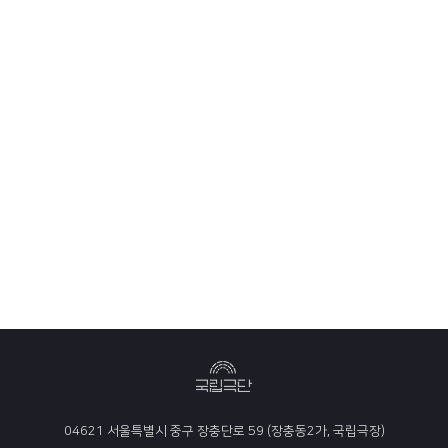
04621 서울특별시 중구 장충단로 59 (장충동2가, 국립극장)