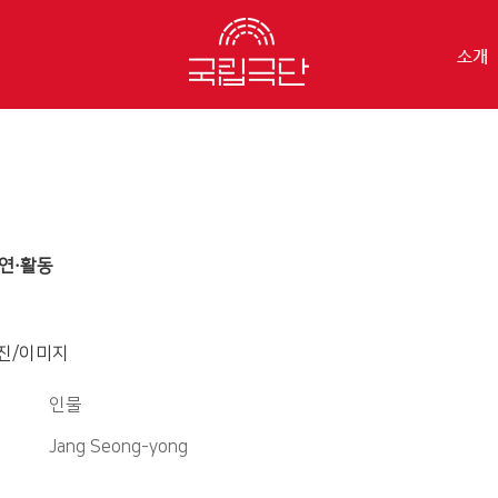
소개
연·활동
진/이미지
인물
Jang Seong-yong