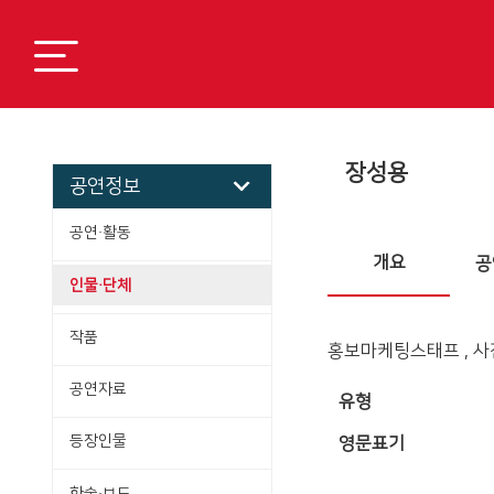
장성용
공연정보
공연·활동
개요
공
인물·단체
작품
홍보마케팅스태프 , 사
공연자료
유형
등장인물
영문표기