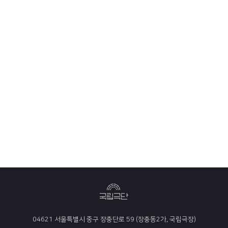
04621 서울특별시 중구 장충단로 59 (장충동2가, 국립극장)