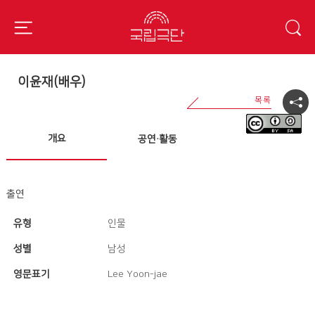
이윤재(배우)
개요
공연·활동
출연
유형
인물
성별
남성
영문표기
Lee Yoon-jae