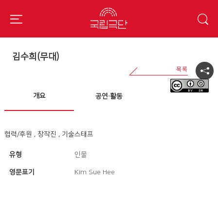
김수희(무대)
개요
공연·활동
협력/후원 , 창작진 , 기술스태프
유형
인물
영문표기
Kim Sue Hee