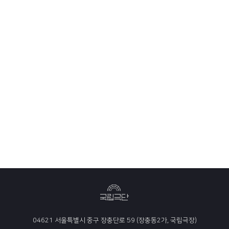
04621 서울특별시 중구 장충단로 59 (장충동2가, 국립극장)