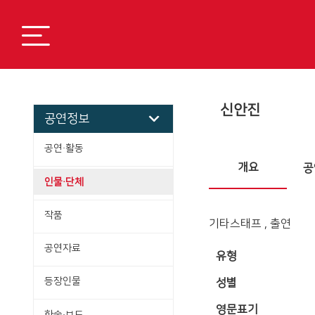
신안진
공연정보
공연·활동
개요
공
인물·단체
작품
기타스태프 , 출연
공연자료
유형
등장인물
성별
영문표기