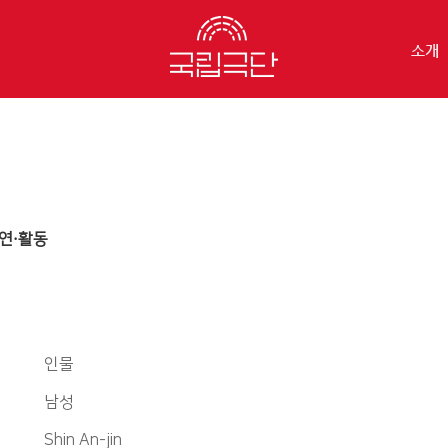
소개
연·활동
인물
남성
Shin An-jin