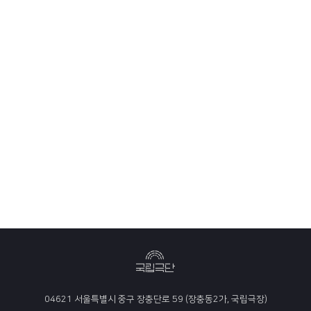
04621 서울특별시 중구 장충단로 59 (장충동2가, 국립극장)