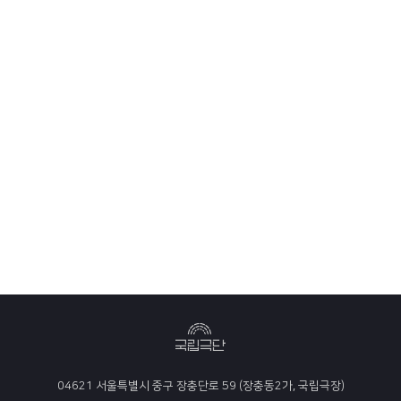
04621 서울특별시 중구 장충단로 59 (장충동2가, 국립극장)