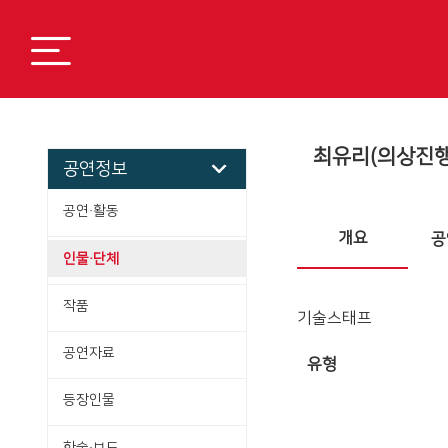
최유리(의상진행
공연정보
공연·활동
개요
공
인물·단체
작품
기술스태프
공연자료
유형
등장인물