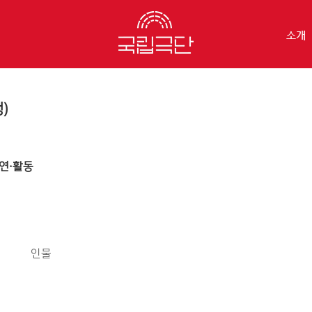
소개
)
연·활동
인물