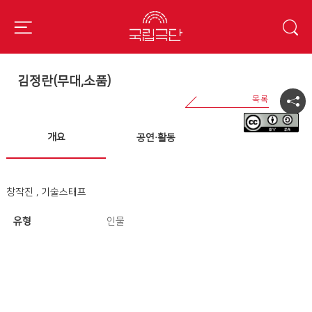
김정란(무대,소품)
개요
공연·활동
창작진 , 기술스태프
유형
인물