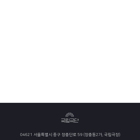
04621 서울특별시 중구 장충단로 59 (장충동2가, 국립극장)