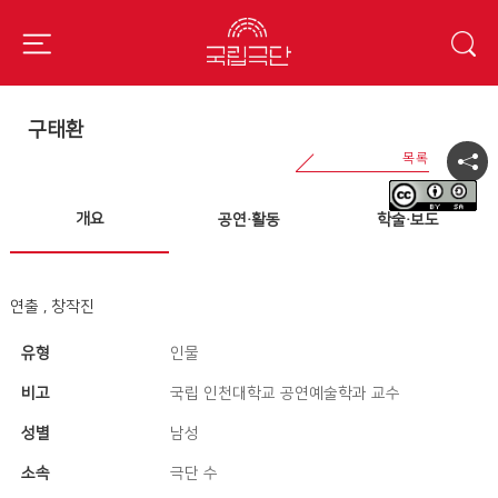
구태환
개요
공연·활동
학술·보도
연출 , 창작진
유형
인물
비고
국립 인천대학교 공연예술학과 교수
성별
남성
소속
극단 수