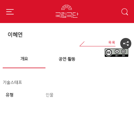
이혜연
개요
공연·활동
기술스태프
유형
인물