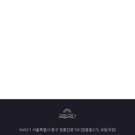
04621 서울특별시 중구 장충단로 59 (장충동2가, 국립극장)