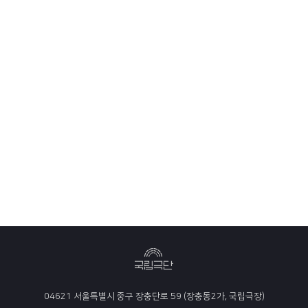
04621 서울특별시 중구 장충단로 59 (장충동2가, 국립극장)