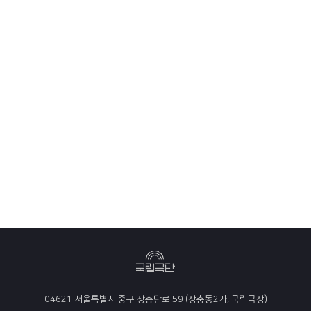
04621 서울특별시 중구 장충단로 59 (장충동2가, 국립극장)