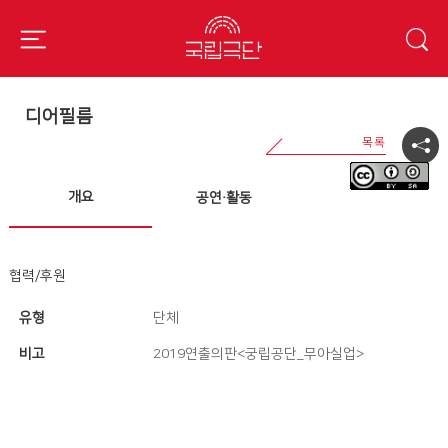
디어필름
개요
공연·활동
협력/후원
유형
단체
비고
2019연출의판<궁립공단_무아실업>