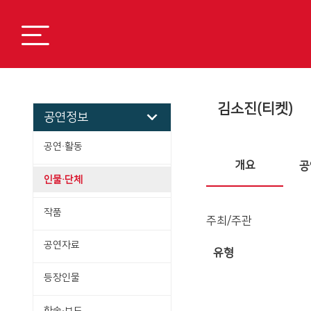
김소진(티켓)
공연정보
공연·활동
개요
공
인물·단체
작품
주최/주관
공연자료
유형
등장인물