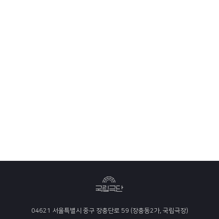
04621 서울특별시 중구 장충단로 59 (장충동2가, 국립극장)