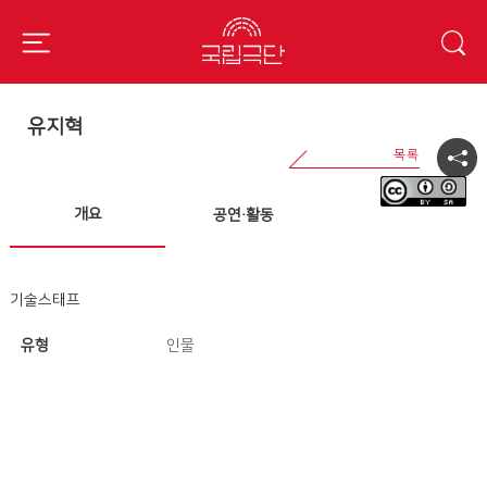
유지혁
개요
공연·활동
기술스태프
유형
인물