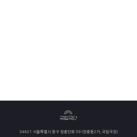
04621 서울특별시 중구 장충단로 59 (장충동2가, 국립극장)