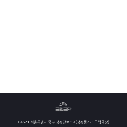
04621 서울특별시 중구 장충단로 59 (장충동2가, 국립극장)