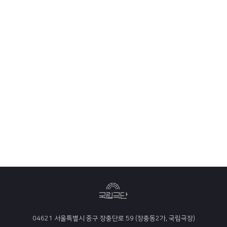
04621 서울특별시 중구 장충단로 59 (장충동2가, 국립극장)