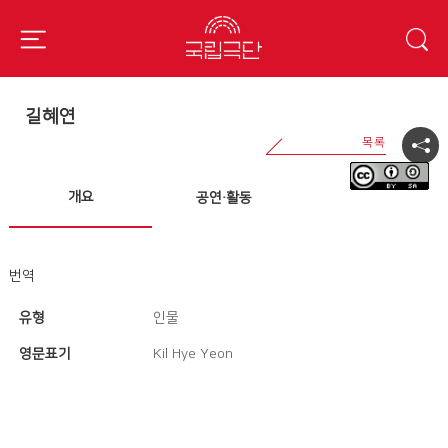
길혜연
개요
공연·활동
번역
유형
인물
영문표기
Kil Hye Yeon