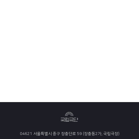
04621 서울특별시 중구 장충단로 59 (장충동2가, 국립극장)