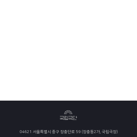
04621 서울특별시 중구 장충단로 59 (장충동2가, 국립극장)