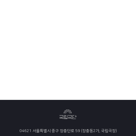
04621 서울특별시 중구 장충단로 59 (장충동2가, 국립극장)