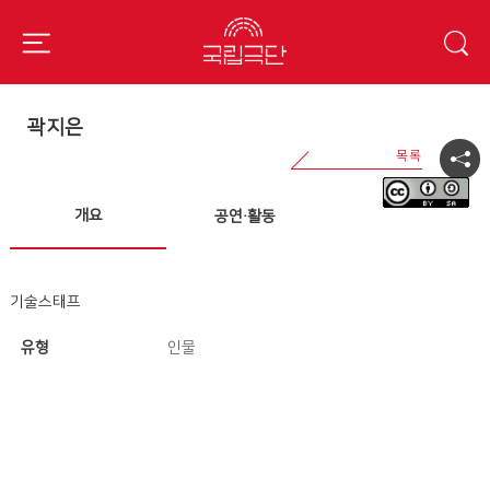
곽지은
개요
공연·활동
기술스태프
유형
인물