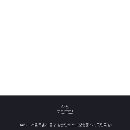
04621 서울특별시 중구 장충단로 59 (장충동2가, 국립극장)