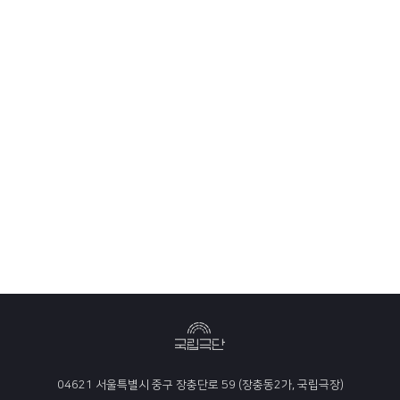
04621 서울특별시 중구 장충단로 59 (장충동2가, 국립극장)