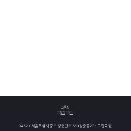
04621 서울특별시 중구 장충단로 59 (장충동2가, 국립극장)