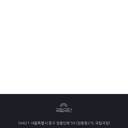
04621 서울특별시 중구 장충단로 59 (장충동2가, 국립극장)