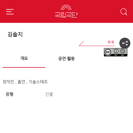
김솔지
개요
공연·활동
창작진 , 출연 , 기술스태프
유형
인물