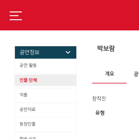
박보람
공연정보
공연·활동
개요
공
인물·단체
작품
창작진
공연자료
유형
등장인물