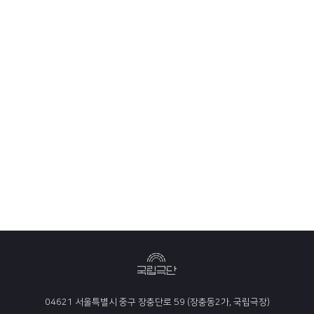
04621 서울특별시 중구 장충단로 59 (장충동2가, 국립극장)