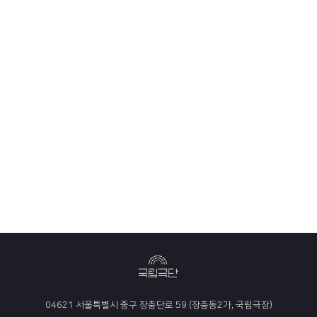
04621 서울특별시 중구 장충단로 59 (장충동2가, 국립극장)