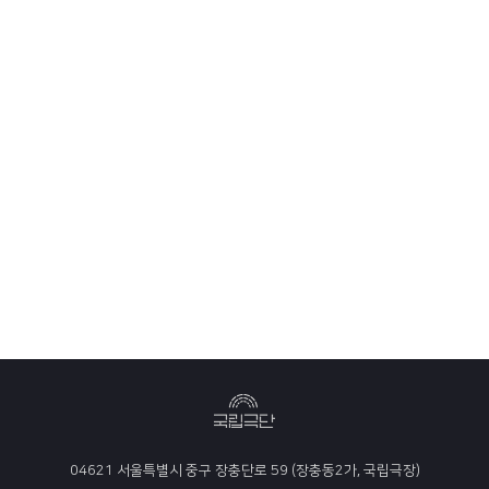
04621 서울특별시 중구 장충단로 59 (장충동2가, 국립극장)