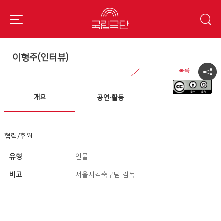
이형주(인터뷰)
개요
공연·활동
협력/후원
유형
인물
비고
서울시각축구팀 감독