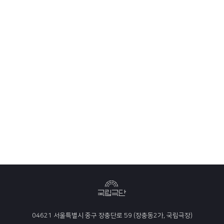
04621 서울특별시 중구 장충단로 59 (장충동2가, 국립극장)