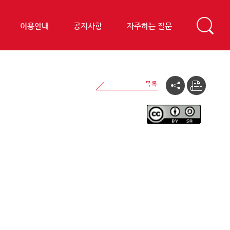
이용안내
공지사항
자주하는 질문