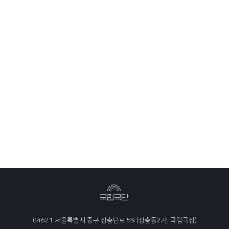
04621 서울특별시 중구 장충단로 59 (장충동2가, 국립극장)