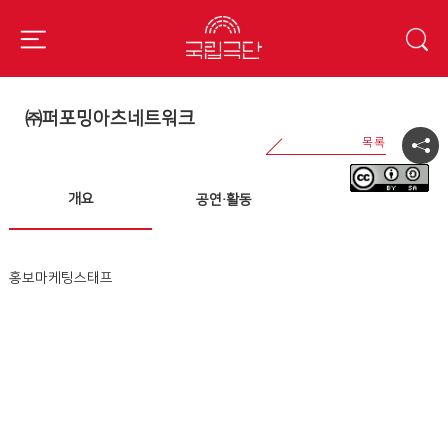
㈜퍼포밍아츠네트워크
개요
공연·활동
홍보마케팅스태프